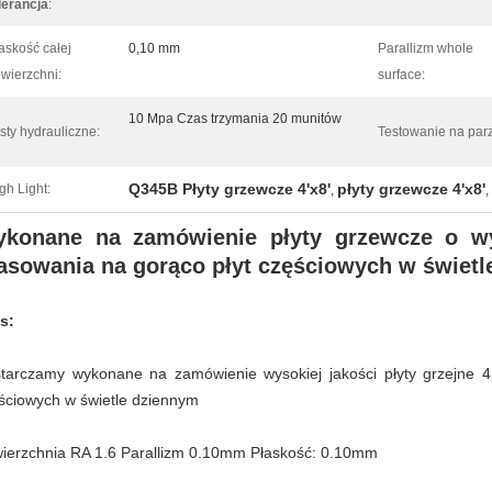
lerancja
:
askość całej
0,10 mm
Parallizm whole
wierzchni:
surface:
10 Mpa Czas trzymania 20 munitów
sty hydrauliczne:
Testowanie na par
Q345B Płyty grzewcze 4'x8'
płyty grzewcze 4'x8'
gh Light:
,
,
konane na zamówienie płyty grzewcze o wy
asowania na gorąco płyt częściowych w świet
s:
tarczamy wykonane na zamówienie wysokiej jakości płyty grzejne 4
ściowych w świetle dziennym
ierzchnia RA 1.6 Parallizm 0.10mm Płaskość: 0.10mm