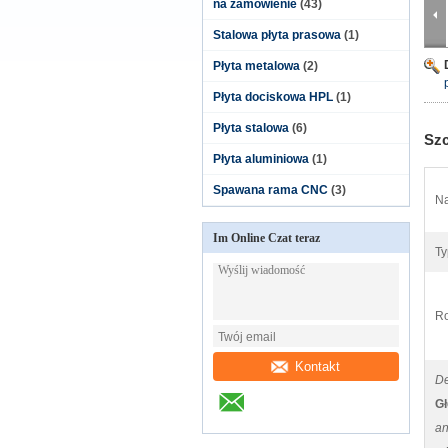
na zamówienie
(43)
Stalowa płyta prasowa
(1)
Płyta metalowa
(2)
Płyta dociskowa HPL
(1)
Płyta stalowa
(6)
Szc
Płyta aluminiowa
(1)
Spawana rama CNC
(3)
N
Im Online Czat teraz
Ty
Ro
Kontakt
De
Gł
an