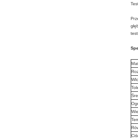
Tes
Prz
głę
tes
Spe
Mat
Roz
Wlo
Tol
Śre
Og
Wie
Tem
Rów
Ciś