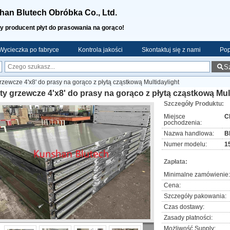
an Blutech Obróbka Co., Ltd.
y producent płyt do prasowania na gorąco!
Wycieczka po fabryce
Kontrola jakości
Skontaktuj się z nami
Pop
S
grzewcze 4'x8' do prasy na gorąco z płytą cząstkową Multidaylight
ty grzewcze 4'x8' do prasy na gorąco z płytą cząstkową Mul
Szczegóły Produktu:
Miejsce
C
pochodzenia:
Nazwa handlowa:
B
Numer modelu:
1
Zapłata:
Minimalne zamówienie:
Cena:
Szczegóły pakowania:
Czas dostawy:
Zasady płatności:
Możliwość Supply: