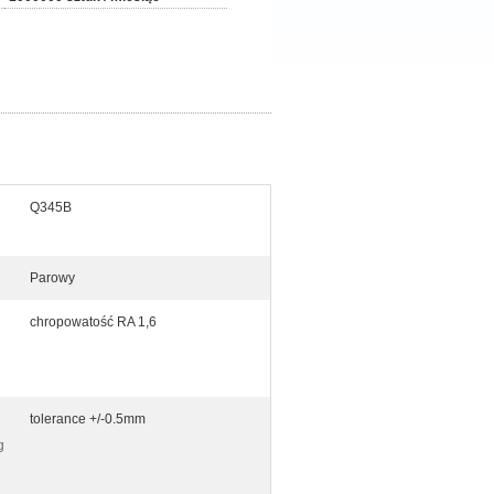
Q345B
Parowy
chropowatość RA 1,6
tolerance +/-0.5mm
g