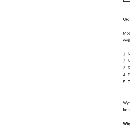
Głó
Moż
wyjś
1. 
2. 
3. 
4. 
5. 
Wyś
kon
Wię