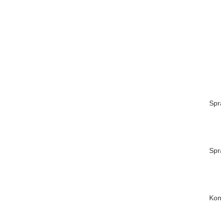
Spr
Spr
Kon