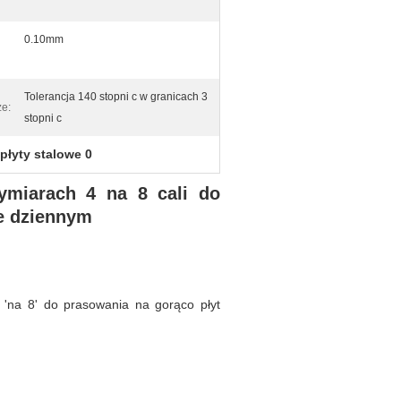
0.10mm
Tolerancja 140 stopni c w granicach 3
ze:
stopni c
płyty stalowe 0
miarach 4 na 8 cali do
le dziennym
 'na 8' do prasowania na gorąco płyt