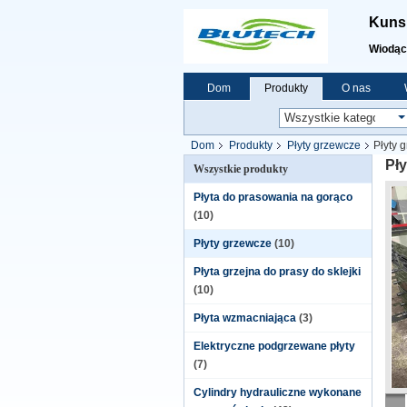
Kunsh
Wiodąc
Dom
Produkty
O nas
Dom
Produkty
Płyty grzewcze
Płyty 
Pły
Wszystkie produkty
Płyta do prasowania na gorąco
(10)
Płyty grzewcze
(10)
Płyta grzejna do prasy do sklejki
(10)
Płyta wzmacniająca
(3)
Elektryczne podgrzewane płyty
(7)
Cylindry hydrauliczne wykonane