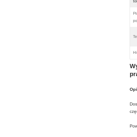
to
Pł
po
Te
Hi
Wy
pr
Opi
Dos
czę
Pow