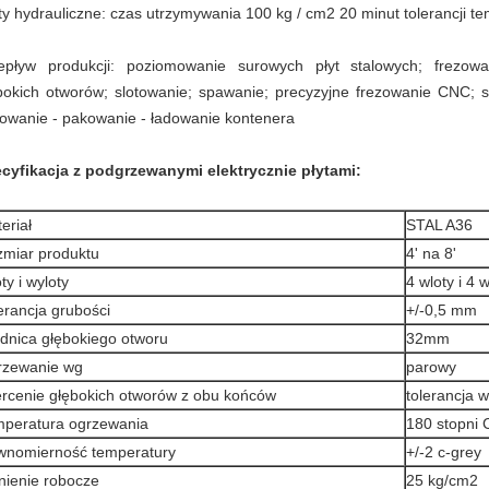
ty hydrauliczne: czas utrzymywania 100 kg / cm2 20 minut tolerancji te
epływ produkcji: poziomowanie surowych płyt stalowych; frezowa
bokich otworów; s
lotowanie; spawanie; precyzyjne frezowanie CNC; s
towanie - pakowanie - ładowanie kontenera
cyfikacja z podgrzewanymi elektrycznie płytami:
eriał
STAL A36
miar produktu
4' na 8'
ty i wyloty
4 wloty i 4 
erancja grubości
+/-0,5 mm
dnica głębokiego otworu
32mm
rzewanie wg
parowy
rcenie głębokich otworów z obu końców
tolerancja 
peratura ogrzewania
180 stopni 
nomierność temperatury
+/-2 c-grey
nienie robocze
25 kg/cm2