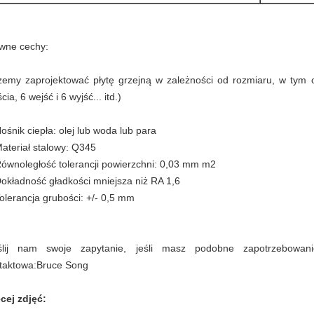
wne cechy:
emy zaprojektować płytę grzejną w zależności od rozmiaru, w tym ot
cia, 6 wejść i 6 wyjść... itd.)
Nośnik ciepła: olej lub woda lub para
Materiał stalowy: Q345
Równoległość tolerancji powierzchni: 0,03 mm m2
Dokładność gładkości mniejsza niż RA 1,6
Tolerancja grubości: +/- 0,5 mm
lij nam swoje zapytanie, jeśli masz podobne zapotrzebowani
taktowa:Bruce Song
cej zdjęć: