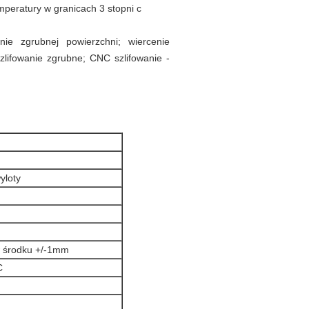
mperatury w granicach 3 stopni c
nie zgrubnej powierzchni; wiercenie
zlifowanie zgrubne; CNC szlifowanie -
wyloty
w środku +/-1mm
C