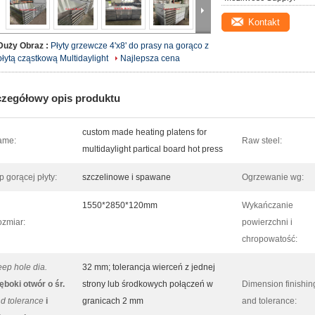
Kontakt
Duży Obraz :
Płyty grzewcze 4'x8' do prasy na gorąco z
płytą cząstkową Multidaylight
Najlepsza cena
zegółowy opis produktu
custom made heating platens for
ame:
Raw steel:
multidaylight partical board hot press
p gorącej płyty:
szczelinowe i spawane
Ogrzewanie wg:
1550*2850*120mm
Wykańczanie
zmiar:
powierzchni i
chropowatość:
ep hole dia.
32 mm; tolerancja wierceń z jednej
ęboki otwór o śr.
strony lub środkowych połączeń w
Dimension finishin
d tolerance
i
granicach 2 mm
and tolerance: