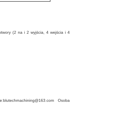
wory (2 na i 2 wyjścia, 4 wejścia i 4
e:blutechmachining@163.com Osoba