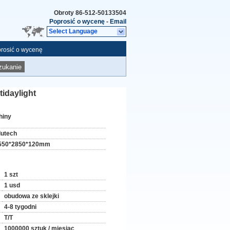
Obroty
86-512-50133504
Poprosić o wycenę
-
Email
Select Language
rosić o wycenę
zukanie
tidaylight
hiny
lutech
550*2850*120mm
1 szt
1 usd
obudowa ze sklejki
4-8 tygodni
T/T
1000000 sztuk / miesiąc