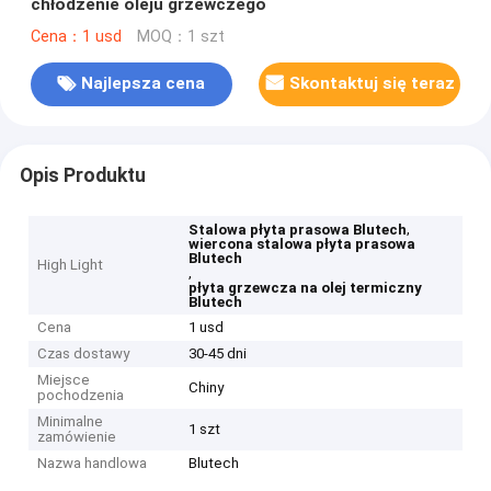
chłodzenie oleju grzewczego
Cena：1 usd
MOQ：1 szt
Najlepsza cena
Skontaktuj się teraz
Opis Produktu
,
Stalowa płyta prasowa Blutech
wiercona stalowa płyta prasowa
Blutech
High Light
,
płyta grzewcza na olej termiczny
Blutech
Cena
1 usd
Czas dostawy
30-45 dni
Miejsce
Chiny
pochodzenia
Minimalne
1 szt
zamówienie
Nazwa handlowa
Blutech