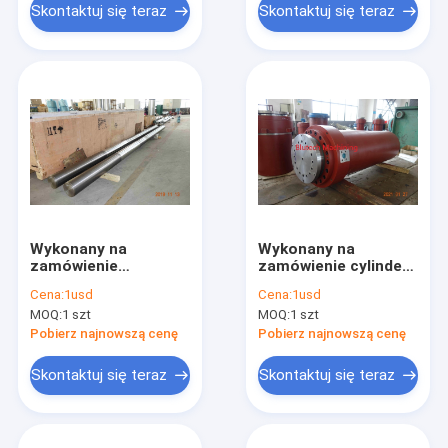
Skontaktuj się teraz
Skontaktuj się teraz
Wykonany na
Wykonany na
zamówienie
zamówienie cylinder
drążek/kolumna do
jednokierunkowy do
Cena:
1usd
Cena:
1usd
pras 4-kolumnowych
hydraulicznej prasy
MOQ:
1 szt
MOQ:
1 szt
do formowania
metali
Pobierz najnowszą cenę
Pobierz najnowszą cenę
Skontaktuj się teraz
Skontaktuj się teraz