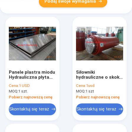
Podaj swoje wymagania
Panele plastra miodu
Siłowniki
Hydrauliczna płyta
hydrauliczne o skoku
prasowa na gorąco
2500 mm wykonane
Cena:
1 USD
Cena:
1usd
S355JR S275JR
na zamówienie dla
MOQ:
1 szt.
MOQ:
1 szt
BMC / GMT
Pobierz najnowszą cenę
Pobierz najnowszą cenę
Skontaktuj się teraz
Skontaktuj się teraz