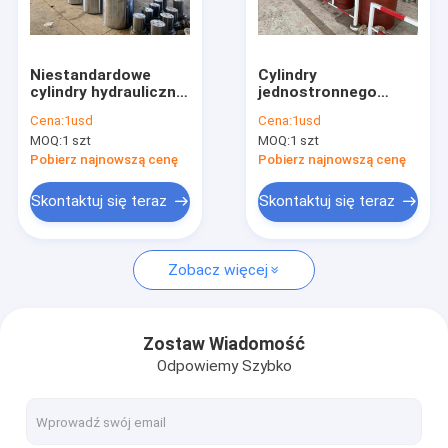
Skontaktuj się z nami
Niestandardowe
Cylindry
cylindry hydrauliczne
jednostronnego
Płyta do prasowania na gorąco
pojedynczego
działania wykonane
Cena:
1usd
Cena:
1usd
działania do arkuszy
na zamówienie do
MOQ:
1 szt
MOQ:
1 szt
gumowych / dużych
hydraulicznej prasy
Płyty grzewcze
części
do formowania
Pobierz najnowszą cenę
Pobierz najnowszą cenę
tłocznego
Płyta grzejna do prasy do sklejki
Skontaktuj się teraz
Skontaktuj się teraz
Płyta wzmacniająca
Zobacz więcej
Elektryczne podgrzewane płyty
Cylindry hydrauliczne wykonane na zamówienie
Zostaw Wiadomość
Odpowiemy Szybko
Stalowa płyta prasowa
Płyta metalowa