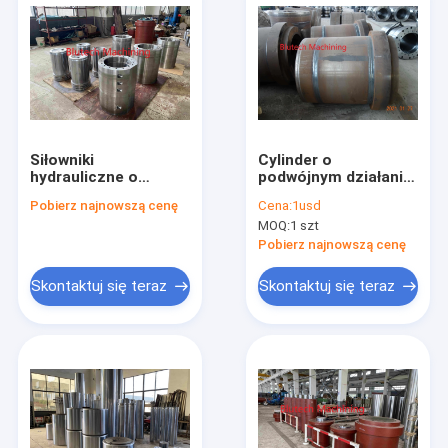
Siłowniki
Cylinder o
hydrauliczne o
podwójnym działaniu
średnicy 250 mm do
1000 mm
Pobierz najnowszą cenę
Cena:
1usd
prasowania
jednostronnego
MOQ:
1 szt
parkietów na gorąco
działania do
hydroformowania
Pobierz najnowszą cenę
prasy hydraulicznej
Skontaktuj się teraz
Skontaktuj się teraz
Dom
produkty
O nas