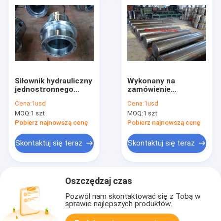
Siłownik hydrauliczny
Wykonany na
jednostronnego
zamówienie
działania 2000 ton
chłodzony żeliwny
Cena:
1usd
Cena:
1usd
tłoczysko do cylindra
MOQ:
1 szt
MOQ:
1 szt
pojedynczego
działania o długim
Pobierz najnowszą cenę
Pobierz najnowszą cenę
skoku
Skontaktuj się teraz
Skontaktuj się teraz
Oszczędzaj czas
Pozwól nam skontaktować się z Tobą w
sprawie najlepszych produktów.