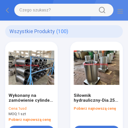
Wszystkie Produkty
(100)
Wykonany na
Siłownik
zamówienie cylinder
hydrauliczny-Dia.250
jednokierunkowy do
do podawania forniru
Cena:
1usd
Pobierz najnowszą cenę
hydraulicznej prasy
przez gorącą prasę
MOQ:
1 szt
do laminowania kart
do laminowania
kredytowych
Pobierz najnowszą cenę