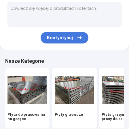
Płyta dociskowa HPL
Płyta stalowa
Płyta aluminiowa
Kontyntynuj
Spawana rama CNC
Nasze Kategorie
Płyta do prasowania
Płyty grzewcze
Płyta grzejna 
na gorąco
prasy do sklejk