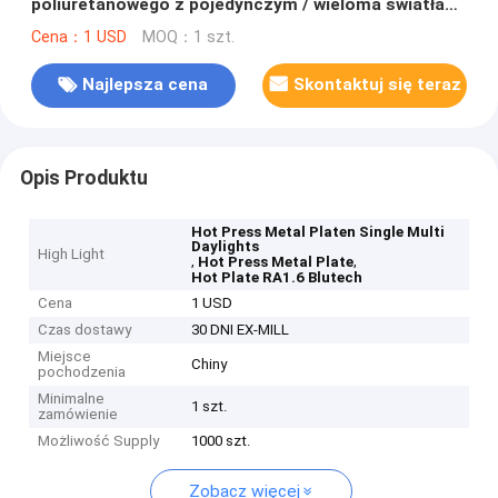
poliuretanowego z pojedynczym / wieloma światłami
dziennymi
Cena：1 USD
MOQ：1 szt.
Najlepsza cena
Skontaktuj się teraz
Opis Produktu
Hot Press Metal Platen Single Multi
Daylights
High Light
,
,
Hot Press Metal Plate
Hot Plate RA1.6 Blutech
Cena
1 USD
Czas dostawy
30 DNI EX-MILL
Miejsce
Chiny
pochodzenia
Minimalne
1 szt.
zamówienie
Możliwość Supply
1000 szt.
Zobacz więcej