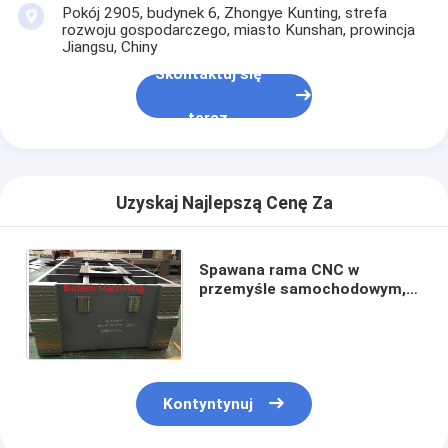
Pokój 2905, budynek 6, Zhongye Kunting, strefa
rozwoju gospodarczego, miasto Kunshan, prowincja
Jiangsu, Chiny
Skontaktuj się
teraz
Uzyskaj Najlepszą Cenę Za
Spawana rama CNC w
przemyśle samochodowym,
ruchoma konstrukcja stołu
do prasy hydraulicznej 500
ton
Kontyntynuj