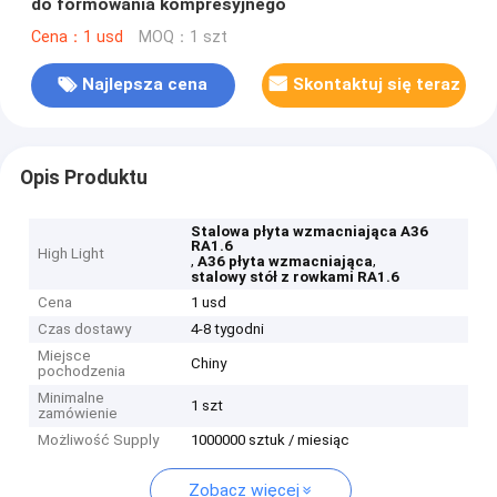
do formowania kompresyjnego
Cena：1 usd
MOQ：1 szt
Najlepsza cena
Skontaktuj się teraz
Opis Produktu
Stalowa płyta wzmacniająca A36
RA1.6
High Light
,
,
A36 płyta wzmacniająca
stalowy stół z rowkami RA1.6
Cena
1 usd
Czas dostawy
4-8 tygodni
Miejsce
Chiny
pochodzenia
Minimalne
1 szt
zamówienie
Możliwość Supply
1000000 sztuk / miesiąc
Zobacz więcej