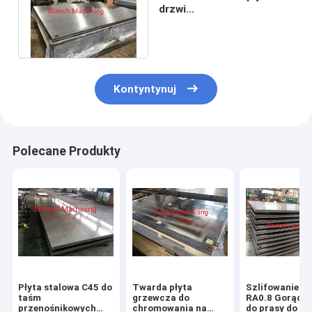
drzwi
wysokociśnieniowych
Multi Daylights Hot Press
Kontyntynuj
Polecane Produkty
Płyta stalowa C45 do
Twarda płyta
Szlifowanie C
taśm
grzewcza do
RA0.8 Gorąca 
przenośnikowych
chromowania na
do prasy do skl