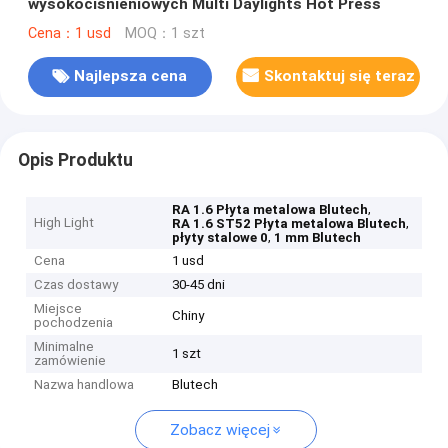
wysokociśnieniowych Multi Daylights Hot Press
Cena：1 usd
MOQ：1 szt
Najlepsza cena
Skontaktuj się teraz
Opis Produktu
,
RA 1.6 Płyta metalowa Blutech
High Light
,
RA 1.6 ST52 Płyta metalowa Blutech
,
płyty stalowe 0
1 mm Blutech
Cena
1 usd
Czas dostawy
30-45 dni
Miejsce
Chiny
pochodzenia
Minimalne
1 szt
zamówienie
Nazwa handlowa
Blutech
Zobacz więcej