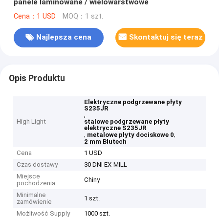
panele laminowane / wielowarstwowe
Cena：1 USD
MOQ：1 szt.
Najlepsza cena
Skontaktuj się teraz
Opis Produktu
Elektryczne podgrzewane płyty
S235JR
,
High Light
stalowe podgrzewane płyty
elektryczne S235JR
,
,
metalowe płyty dociskowe 0
2 mm Blutech
Cena
1 USD
Czas dostawy
30 DNI EX-MILL
Miejsce
Chiny
pochodzenia
Minimalne
1 szt.
zamówienie
Możliwość Supply
1000 szt.