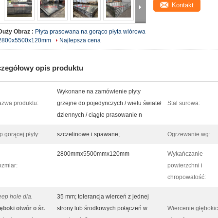
Kontakt
Duży Obraz :
Płyta prasowana na gorąco płyta wiórowa
2800x5500x120mm
Najlepsza cena
zegółowy opis produktu
Wykonane na zamówienie płyty
zwa produktu:
grzejne do pojedynczych / wielu świateł
Stal surowa:
dziennych / ciągłe prasowanie n
p gorącej płyty:
szczelinowe i spawane;
Ogrzewanie wg:
2800mmx5500mmx120mm
Wykańczanie
zmiar:
powierzchni i
chropowatość:
ep hole dia.
35 mm; tolerancja wierceń z jednej
ęboki otwór o śr.
strony lub środkowych połączeń w
Wiercenie głęboki