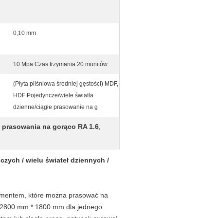
0,10 mm
10 Mpa Czas trzymania 20 munitów
(Płyta pilśniowa średniej gęstości) MDF,
HDF Pojedyncze/wiele światła
dzienne/ciągłe prasowanie na g
o prasowania na gorąco RA 1.6
,
zych / wielu świateł dziennych /
cementem, które można prasować na
jne 2800 mm * 1800 mm dla jednego