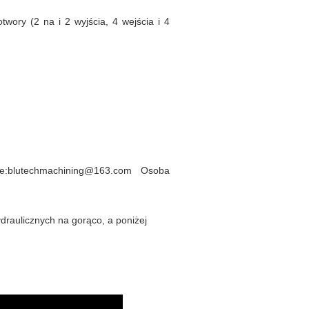
wory (2 na i 2 wyjścia, 4 wejścia i 4
e:blutechmachining@163.com Osoba
draulicznych na gorąco, a poniżej