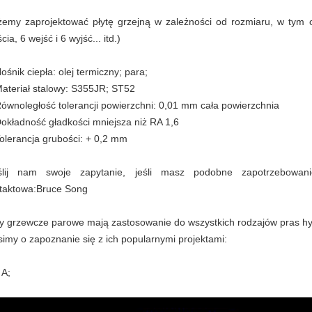
emy zaprojektować płytę grzejną w zależności od rozmiaru, w tym ot
cia, 6 wejść i 6 wyjść... itd.)
Nośnik ciepła: olej termiczny; para;
Materiał stalowy: S355JR; ST52
Równoległość tolerancji powierzchni: 0,01 mm cała powierzchnia
Dokładność gładkości mniejsza niż RA 1,6
Tolerancja grubości: + 0,2 mm
lij nam swoje zapytanie, jeśli masz podobne zapotrzebowani
taktowa:Bruce Song
ty grzewcze parowe mają zastosowanie do wszystkich rodzajów pras hy
simy o zapoznanie się z ich popularnymi projektami:
 A;