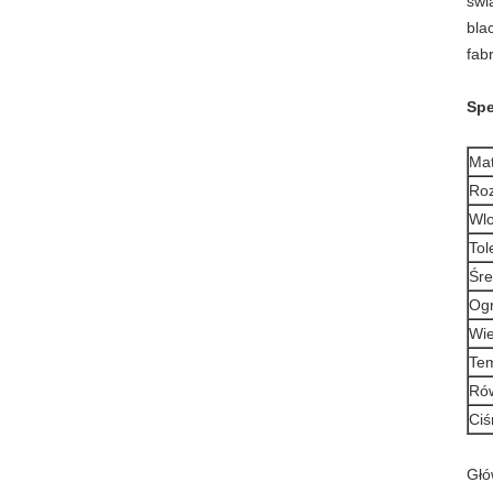
świ
bla
fab
Spe
Mat
Roz
Wlo
Tol
Śre
Og
Wie
Tem
Rów
Ciś
Głó