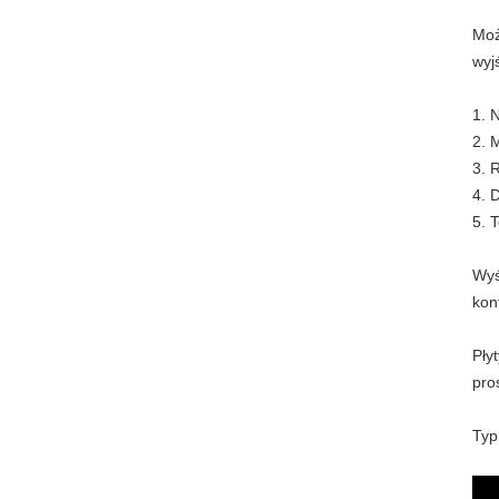
Moż
wyjś
1. 
2. 
3. 
4. 
5. 
Wyś
kon
Pły
pro
Typ