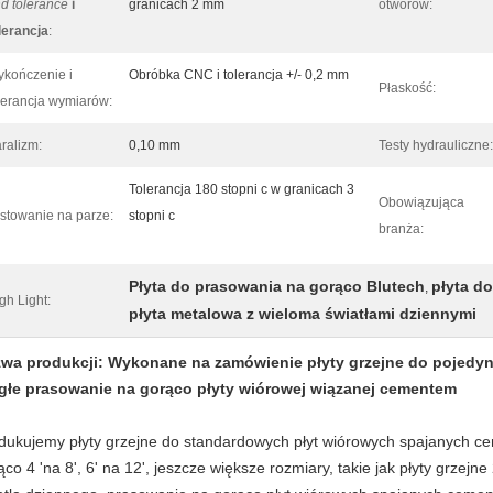
d tolerance
i
granicach 2 mm
otworów:
lerancja
:
kończenie i
Obróbka CNC i tolerancja +/- 0,2 mm
Płaskość:
lerancja wymiarów:
ralizm:
0,10 mm
Testy hydrauliczne:
Tolerancja 180 stopni c w granicach 3
Obowiązująca
stowanie na parze:
stopni c
branża:
Płyta do prasowania na gorąco Blutech
płyta d
,
gh Light:
płyta metalowa z wieloma światłami dziennymi
wa produkcji: Wykonane na zamówienie płyty grzejne do pojedync
głe prasowanie na gorąco płyty wiórowej wiązanej cementem
dukujemy płyty grzejne do standardowych płyt wiórowych spajanych 
ąco 4 'na 8', 6' na 12', jeszcze większe rozmiary, takie jak płyty grze