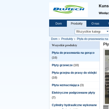
Kunsh
Wiodąc
Dom
Produkty
O nas
Dom
Produkty
Płyta do prasowania na
Pł
Wszystkie produkty
Płyta do prasowania na gorąco
(10)
Płyty grzewcze
(10)
Płyta grzejna do prasy do sklejki
(10)
Płyta wzmacniająca
(3)
Elektryczne podgrzewane płyty
(7)
Cylindry hydrauliczne wykonane