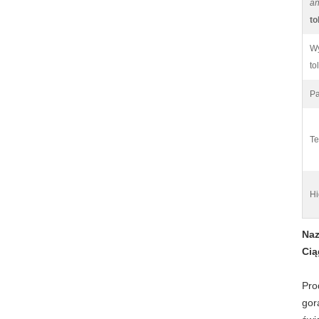
an
to
Wy
to
Pa
Te
Hi
Naz
Cią
Pro
gor