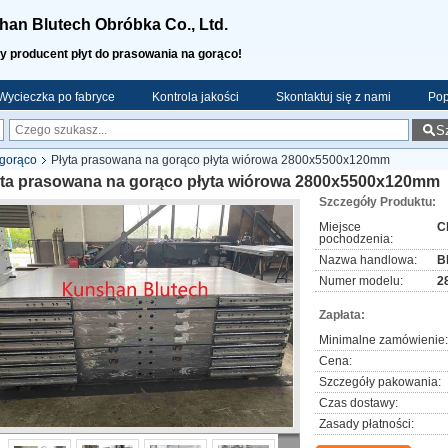
an Blutech Obróbka Co., Ltd.
y producent płyt do prasowania na gorąco!
Wycieczka po fabryce
Kontrola jakości
Skontaktuj się z nami
Pop
S
 gorąco
Płyta prasowana na gorąco płyta wiórowa 2800x5500x120mm
yta prasowana na gorąco płyta wiórowa 2800x5500x120mm
Szczegóły Produktu:
Miejsce
C
pochodzenia:
Nazwa handlowa:
B
Numer modelu:
2
Zapłata:
Minimalne zamówienie:
Cena:
Szczegóły pakowania:
Czas dostawy:
Zasady płatności: