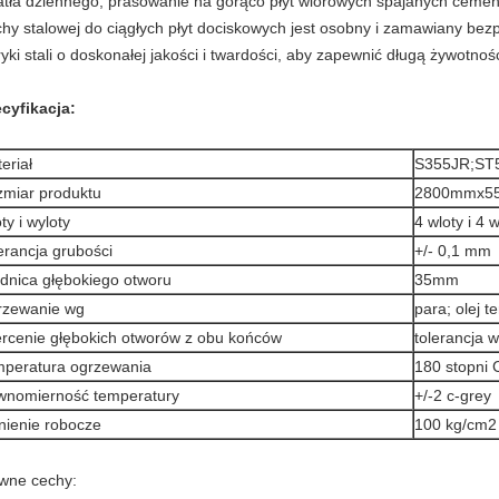
atła dziennego, prasowanie na gorąco płyt wiórowych spajanych cemen
chy stalowej do ciągłych płyt dociskowych jest osobny i zamawiany bezp
ryki stali o doskonałej jakości i twardości, aby zapewnić długą żywotność
cyfikacja:
eriał
S355JR;ST
miar produktu
2800mmx5
ty i wyloty
4 wloty i 4 
erancja grubości
+/- 0,1 mm
dnica głębokiego otworu
35mm
rzewanie wg
para; olej t
rcenie głębokich otworów z obu końców
tolerancja 
peratura ogrzewania
180 stopni 
nomierność temperatury
+/-2 c-grey
nienie robocze
100 kg/cm2
wne cechy: