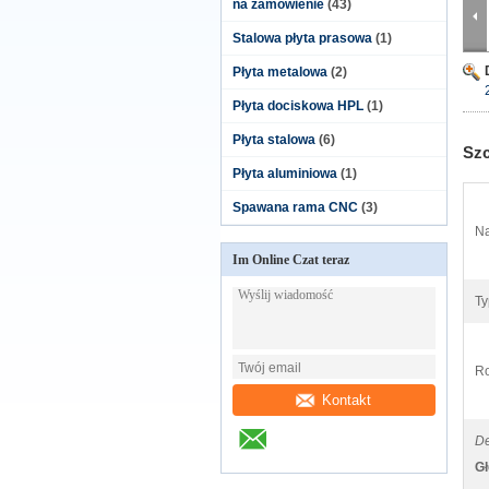
na zamówienie
(43)
Stalowa płyta prasowa
(1)
Płyta metalowa
(2)
Płyta dociskowa HPL
(1)
Płyta stalowa
(6)
Szc
Płyta aluminiowa
(1)
Spawana rama CNC
(3)
Na
Im Online Czat teraz
Ty
Ro
Kontakt
De
Gł