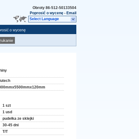
Obroty
86-512-50133504
Poprosić o wycenę
-
Email
Select Language
rosić o wycenę
zukanie
hiny
lutech
800mmx5500mmx120mm
1 szt
1 usd
pudełka ze sklejki
30-45 dni
T/T