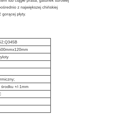
tem lub ciągłe prasa, gatunek surowej
ośrednio z największej chińskiej
 gorącej płyty.
52;Q345B
500mmx120mm
wyloty
ermiczny;
w środku +/-1mm
C