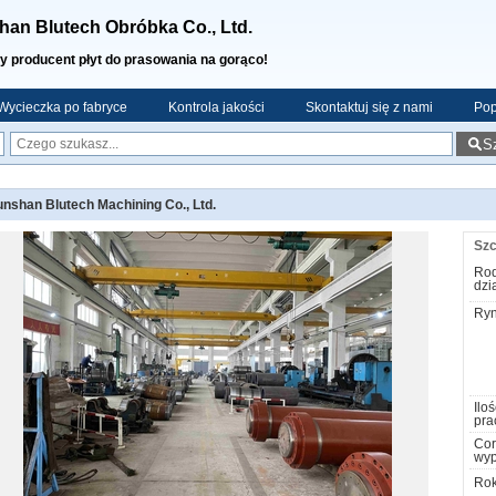
an Blutech Obróbka Co., Ltd.
y producent płyt do prasowania na gorąco!
Wycieczka po fabryce
Kontrola jakości
Skontaktuj się z nami
Pop
S
nshan Blutech Machining Co., Ltd.
Szc
Rod
dzi
Ryn
Iloś
pra
Cor
wyp
Rok