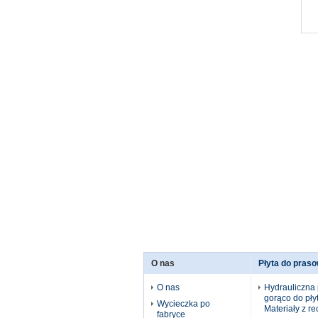
O nas
Płyta do pras
O nas
Hydrauliczna 
gorąco do pł
Wycieczka po
Materiały z re
fabryce