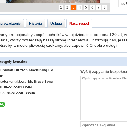
pc 
1
2
3
4
5
6
7
8
prowadzenie
Historia
Usługa
Nasz zespół
my profesjonalny zespół techników w tej dziedzinie od ponad 20 lat, w
iata, którzy odwiedzają naszą stronę internetową i informują nas, jeśli
trzeby, z niecierpliwością czekamy, aby zapewnić Ci dobre usługi!
czegóły kontaktu
unshan Blutech Machining Co.,
Wyślij zapytanie bezpośre
td.
soba kontaktowa:
Mr. Bruce Song
el:
86-512-50133504
aks:
86-512-50133504