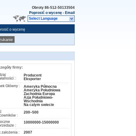
Obroty
86-512-50133504
Poprosić o wycenę
-
Email
Select Language
rosić o wycenę
zukanie
zegóły firmy:
zaj
Producent
ałalności :
Eksporter
ek Główny :
Ameryka Północna
Ameryka Południowa
Zachodnia Europa
Azja Południowo-
Wschodnia
Na calym swiecie
ć
200~500
cowników :
oczne
10000000-15000000
rzedaże :
 założenia :
2007