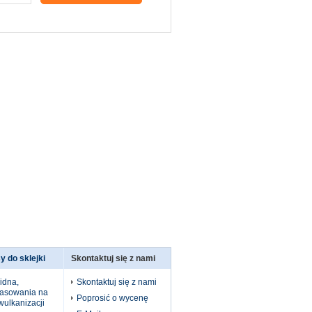
y do sklejki
Skontaktuj się z nami
idna,
Skontaktuj się z nami
rasowania na
Poprosić o wycenę
wulkanizacji