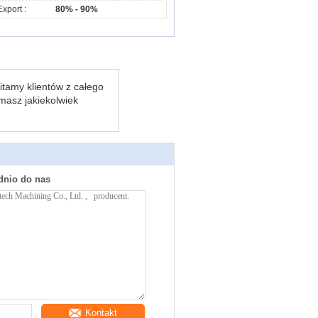
Export :
80% - 90%
itamy klientów z całego
 masz jakiekolwiek
dnio do nas
Kontakt