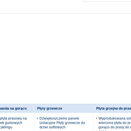
owania na gorąco
Płyty grzewcze
Płyta grzejna do pras
płyta prasowa na
Dźwiękoszczelne panele
Wyprodukowana sol
ytek gumowych
izolacyjne Płyty grzewcze do
wiercona płyta do p
cyklingu
drzwi sufitowych
gorąco do prasy do 