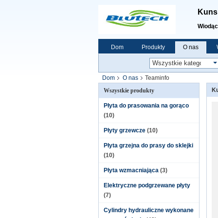
Kunsh
Wiodąc
Dom
Produkty
O nas
Dom
O nas
Teaminfo
Ku
Wszystkie produkty
Płyta do prasowania na gorąco
(10)
Płyty grzewcze
(10)
Płyta grzejna do prasy do sklejki
(10)
Płyta wzmacniająca
(3)
Elektryczne podgrzewane płyty
(7)
Cylindry hydrauliczne wykonane