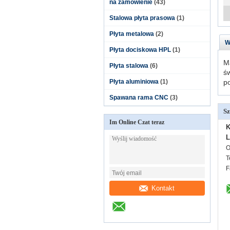
na zamówienie
(43)
Stalowa płyta prasowa
(1)
Płyta metalowa
(2)
W
Płyta dociskowa HPL
(1)
Ma
Płyta stalowa
(6)
św
Płyta aluminiowa
(1)
po
Spawana rama CNC
(3)
Sz
Im Online Czat teraz
K
L
O
T
F
Kontakt