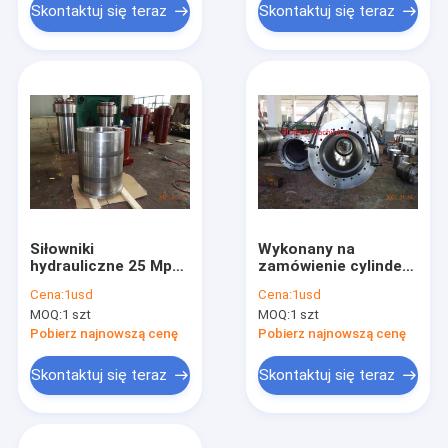
działania
Skontaktuj się teraz
Skontaktuj się teraz
Siłowniki
Wykonany na
hydrauliczne 25 Mpa
zamówienie cylinder
wykonane na
jednokierunkowy do
Cena:
1usd
Cena:
1usd
zamówienie, siłownik
hydraulicznej prasy
MOQ:
1 szt
MOQ:
1 szt
hydrauliczny
do tłoczenia na
pojedynczego
gorąco
Pobierz najnowszą cenę
Pobierz najnowszą cenę
podwójnego działania
Skontaktuj się teraz
Skontaktuj się teraz