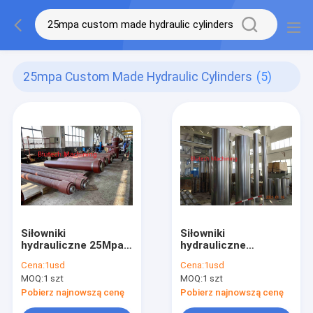
25mpa Custom Made Hydraulic Cylinders
(5)
Siłowniki
Siłowniki
hydrauliczne 25Mpa
hydrauliczne
wykonane na
jednostronnego
Cena:
1usd
Cena:
1usd
zamówienie, siłowniki
działania wykonane
MOQ:
1 szt
MOQ:
1 szt
dwustronnego
na zamówienie do
działania i
hydraulicznej prasy
Pobierz najnowszą cenę
Pobierz najnowszą cenę
jednostronnego
do zagęszczania