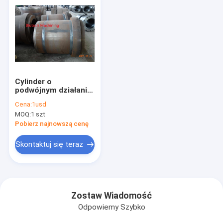
Cylinder o
podwójnym działaniu
1000 mm
Cena:
1usd
jednostronnego
MOQ:
1 szt
działania do
hydroformowania
Pobierz najnowszą cenę
prasy hydraulicznej
Skontaktuj się teraz
Zostaw Wiadomość
Odpowiemy Szybko