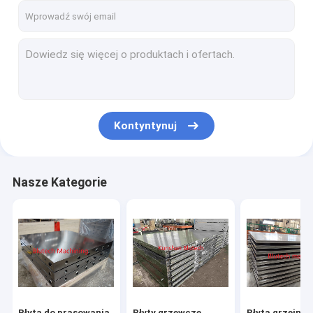
Kontyntynuj
Nasze Kategorie
Płyta do prasowania
Płyty grzewcze
Płyta grzejna 