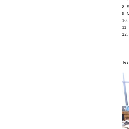
8. 
9. 
10.
11.
12.
Tes