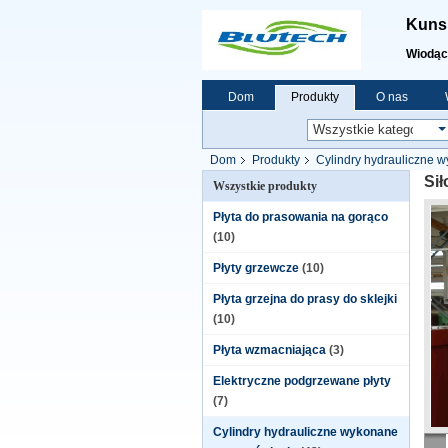
Kunsh
Wiodąc
Dom
Produkty
O nas
Dom
Produkty
Cylindry hydrauliczne 
Si
Wszystkie produkty
Płyta do prasowania na gorąco
(10)
Płyty grzewcze
(10)
Płyta grzejna do prasy do sklejki
(10)
Płyta wzmacniająca
(3)
Elektryczne podgrzewane płyty
(7)
Cylindry hydrauliczne wykonane