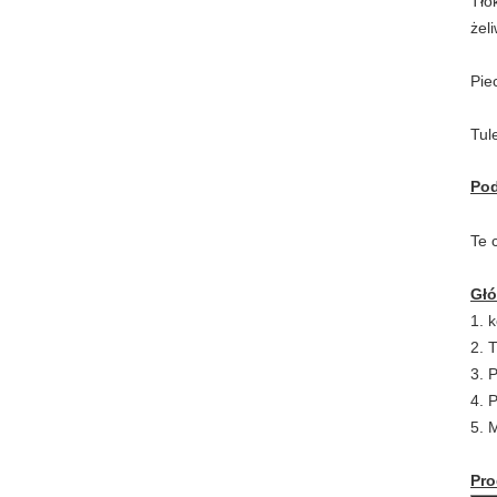
Tło
żel
Pie
Tul
Pod
Te 
Gł
1. 
2. 
3. 
4. 
5. 
Pro