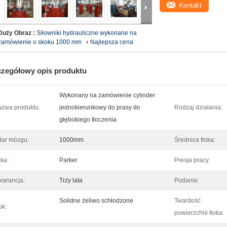
Kontakt
Duży Obraz :
Siłowniki hydrauliczne wykonane na
zamówienie o skoku 1000 mm
Najlepsza cena
zegółowy opis produktu
Wykonany na zamówienie cylinder
zwa produktu:
jednokierunkowy do prasy do
Rodzaj działania:
głębokiego tłoczenia
ar mózgu:
1000mm
Średnica tłoka:
ka:
Parker
Presja pracy:
arancja:
Trzy lata
Podanie:
Solidne żeliwo schłodzone
Twardość
ok:
powierzchni tłoka: