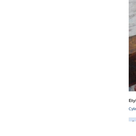
Ety
Cyli
Sz
K