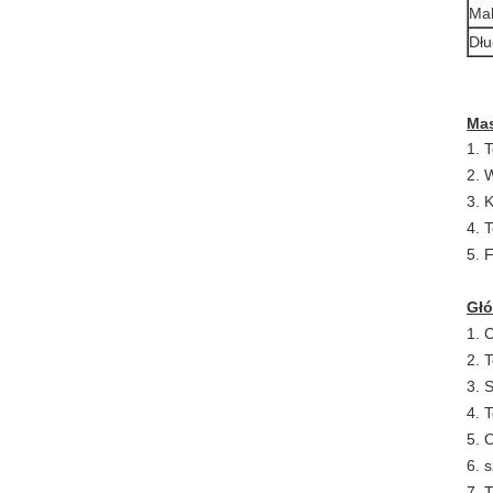
Mak
Dłu
Ma
1. 
2. 
3. 
4. 
5. 
Gł
1. 
2. 
3. 
4. 
5. 
6. 
7. 