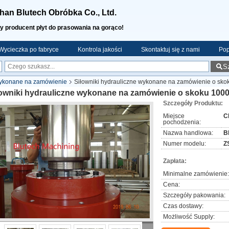
an Blutech Obróbka Co., Ltd.
y producent płyt do prasowania na gorąco!
Wycieczka po fabryce
Kontrola jakości
Skontaktuj się z nami
Pop
S
wykonane na zamówienie
Siłowniki hydrauliczne wykonane na zamówienie o sk
łowniki hydrauliczne wykonane na zamówienie o skoku 100
Szczegóły Produktu:
Miejsce
C
pochodzenia:
Nazwa handlowa:
B
Numer modelu:
Z
Zapłata:
Minimalne zamówienie:
Cena:
Szczegóły pakowania:
Czas dostawy:
Możliwość Supply: