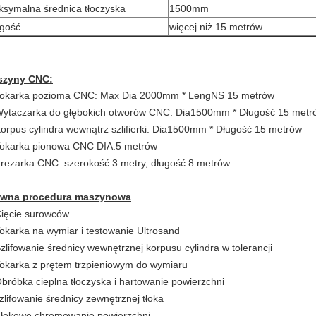
symalna średnica tłoczyska
1500mm
gość
więcej niż 15 metrów
szyny CNC:
Tokarka pozioma CNC: Max Dia 2000mm * Leng
NS
15 metrów
Wytaczarka do głębokich otworów CNC: Dia1500mm * Długość 15 metr
Korpus cylindra wewnątrz szlifierki: Dia1500mm * Długość 15 metrów
Tokarka pionowa CNC DIA.5 metrów
Frezarka CNC: szerokość 3 metry, długość 8 metrów
ówna procedura maszynowa
Cięcie surowców
Tokarka na wymiar i testowanie Ultrosand
Szlifowanie średnicy wewnętrznej korpusu cylindra w tolerancji
Tokarka z prętem trzpieniowym do wymiaru
Obróbka cieplna tłoczyska i hartowanie powierzchni
szlifowanie średnicy zewnętrznej tłoka
Tłokowe chromowanie powierzchni