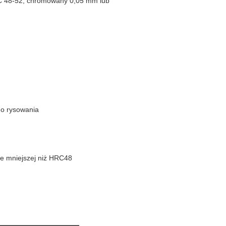
RC 48-52, chromowany 0,05 mm lub
go rysowania
ie mniejszej niż HRC48