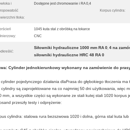
włoka i
Dostępne jest chromowanie i RA 0,4
ropowatość
Korpus cylindra:
wierzchni tłoka:
erścień
1045 kuta stal z obróbką na tokarce
łnierzowy:
CNC
Siłowniki hydrauliczne 1000 mm RA 0
4 na zamó
,
dkreślić:
siłowniki hydrauliczne HRC 48 RA 0
wa: Cylinder jednokierunkowy wykonany na zamówienie do prasy
 cylinder pojedynczego działania dla
Prasa do głębokiego tłoczenia ma t
e cylindry są zaprojektowane na co najmniej 50 dni użytkowania, więc 
0 mm, a wszystkie części są wykonane ze stali kutej stali 1020 korpus je
rosand przeszły testy i odprężenie:
pus cylindra: stalowa rura bezszwowa 1020 i dolna, górna stal kuta lub 