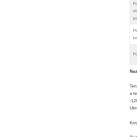
Po
ch
po
Pi
ko
Po
Naz
Ten
a t
-12
Ult
Kor