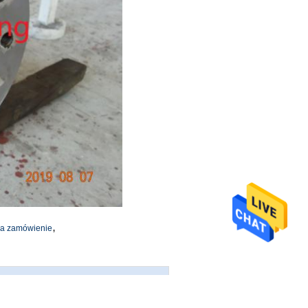
,
na zamówienie
dnio do nas