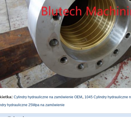
,
kietka:
Cylindry hydrauliczne na zamówienie OEM
1045 Cylindry hydrauliczne 
ndry hydrauliczne 25Mpa na zamówienie
czegóły kontaktu
unshan Blutech Machining Co.,
Wyślij zapytanie bezpośre