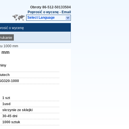
Obroty
86-512-50133504
Poprosić o wycenę
-
Email
Select Language
rosić o wycenę
zukanie
oku 1000 mm
0 mm
hiny
lutech
SG320-1000
1 szt
1usd
skrzynie ze sklejki
30-45 dni
1000 sztuk