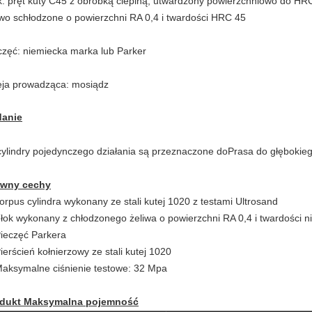
k: pręt kuty C45 z obróbką cieplną, utwardzony powierzchniowo do H
iwo schłodzone o powierzchni RA 0,4 i twardości HRC 45
częć: niemiecka marka lub Parker
eja prowadząca: mosiądz
anie
cylindry pojedynczego działania są przeznaczone do
Prasa do głębokie
ówny
cechy
korpus cylindra wykonany ze stali kutej 1020 z testami Ultrosand
Tłok wykonany z chłodzonego żeliwa o powierzchni RA 0,4 i twardości n
Pieczęć Parkera
Pierścień kołnierzowy ze stali kutej 1020
Maksymalne ciśnienie testowe: 32 Mpa
dukt
Maksymalna pojemność