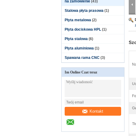
na zamówienie
(43)
Stalowa płyta prasowa
(1)
Płyta metalowa
(2)
Płyta dociskowa HPL
(1)
Płyta stalowa
(6)
Szc
Płyta aluminiowa
(1)
Spawana rama CNC
(3)
Na
Im Online Czat teraz
Ud
Fo
Gw
Kontakt
Tł