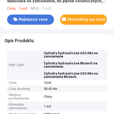
wykonane na zamówienie, do płytek ceramicznych,
chodników
Cena：1usd
MOQ：1 szt
Najlepsza cena
Skontaktuj się teraz
Opis Produktu
Cylindry hydrauliczne 42CrMo na
zamówienie
,
Cylindry hydrauliczne Blutech na
High Light
zamówienie
,
Cylindry hydrauliczne 42CrMo na
zamówienie Blutech
Cena
1usd
Czas dostawy
30-45 dni
Miejsce
Chiny
pochodzenia
Minimalne
1 szt
zamówienie