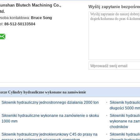
ągi do 1200 ton 4-kolumnowa prasa do formowania gumy: