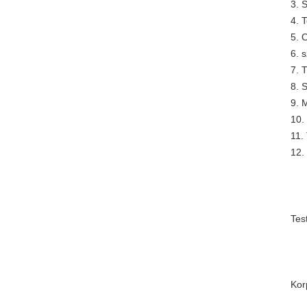
3. 
4. 
5. 
6. 
7. 
8. 
9. 
10.
11.
12.
Tes