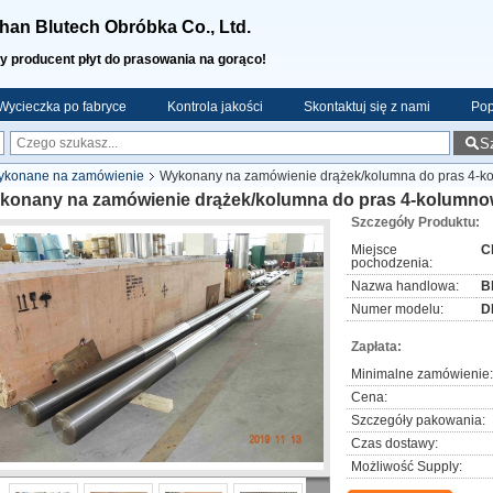
an Blutech Obróbka Co., Ltd.
y producent płyt do prasowania na gorąco!
Wycieczka po fabryce
Kontrola jakości
Skontaktuj się z nami
Pop
S
wykonane na zamówienie
Wykonany na zamówienie drążek/kolumna do pras 4-
konany na zamówienie drążek/kolumna do pras 4-kolumn
Szczegóły Produktu:
Miejsce
C
pochodzenia:
Nazwa handlowa:
B
Numer modelu:
D
Zapłata:
Minimalne zamówienie:
Cena:
Szczegóły pakowania:
Czas dostawy:
Możliwość Supply: