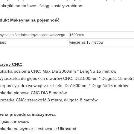
Nakrętki montażowe i ściągi zostały zrobione
dukt
Maksymalna pojemność
symalna średnica drążka kierowniczego
1500mm
gość
więcej niż 15 metrów
szyny CNC:
Tokarka pozioma CNC: Max Dia 2000mm * Leng
NS
15 metrów
Wytaczarka do głębokich otworów CNC: Dia1500mm * Długość 15 metr
Korpus cylindra wewnątrz szlifierki: Dia1500mm * Długość 15 metrów
Tokarka pionowa CNC DIA.5 metrów
Frezarka CNC: szerokość 3 metry, długość 8 metrów
ówna procedura maszynowa
Cięcie surowców
Tokarka na wymiar i testowanie Ultrosand