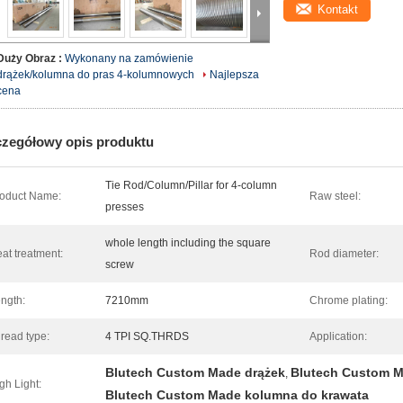
Kontakt
Duży Obraz :
Wykonany na zamówienie
drążek/kolumna do pras 4-kolumnowych
Najlepsza
cena
zegółowy opis produktu
Tie Rod/Column/Pillar for 4-column
oduct Name:
Raw steel:
presses
whole length including the square
at treatment:
Rod diameter:
screw
ngth:
7210mm
Chrome plating:
read type:
4 TPI SQ.THRDS
Application:
Blutech Custom Made drążek
Blutech Custom M
,
gh Light:
Blutech Custom Made kolumna do krawata