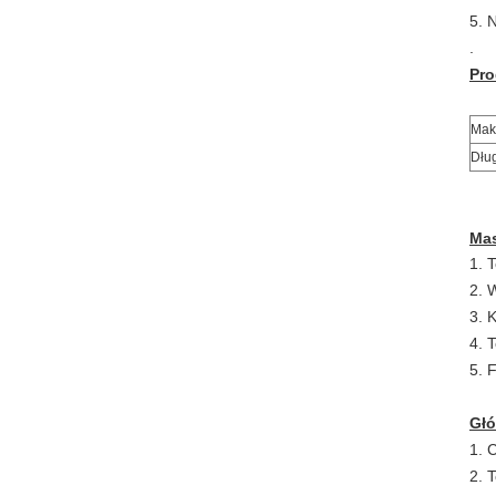
5. 
.
Pro
Mak
Dłu
Ma
1. 
2. 
3. 
4. 
5. 
Gł
1. 
2. 