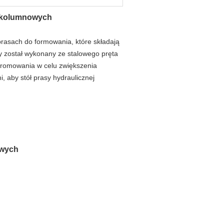
4-kolumnowych
rasach do formowania, które składają
cy został wykonany ze stalowego pręta
chromowania w celu zwiększenia
, aby stół prasy hydraulicznej
owych