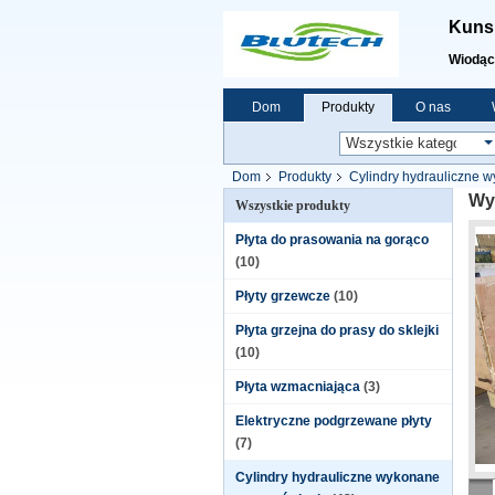
Kunsh
Wiodąc
Dom
Produkty
O nas
Dom
Produkty
Cylindry hydrauliczne 
Wy
Wszystkie produkty
Płyta do prasowania na gorąco
(10)
Płyty grzewcze
(10)
Płyta grzejna do prasy do sklejki
(10)
Płyta wzmacniająca
(3)
Elektryczne podgrzewane płyty
(7)
Cylindry hydrauliczne wykonane