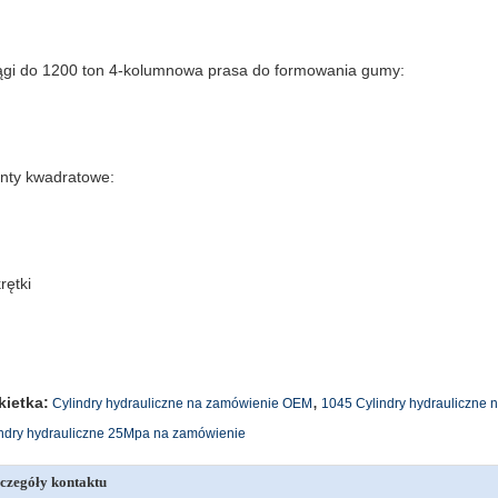
pus cylindra z mosiężną tuleją prowadzącą przed montażem: