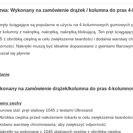
zwa: Wykonany na zamówienie drążek / kolumna do pras 
pręty ściągające są popularne w użyciu na 4-kolumnowych gumowych p
 z kolumny z nakrętką, nakrętką, nakrętką blokującą. Ten pręt ściągają
5 z obróbką cieplną w celu zwiększenia twardości i dodania warstwy 
orności. Nakrętki muszą być idealnie dopasowane z gwintami filarowymi
uszał się płynnie
anie
konany na zamówienie drążek/kolumna do pras 4-kolumn
ówny
cechy
Surowa stal: pręt stalowy 1045 z testami Ultrosand
Obróbka cieplna przed nałożeniem tokarki w celu zwiększenia twardości
Dodano warstwę chromowania, aby zwiększyć odporność;
Nakrętki są wykonane z 1045 stalowych prętów z obróbką cieplną