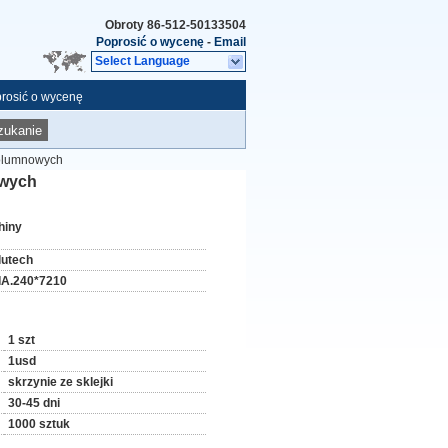
Obroty
86-512-50133504
Poprosić o wycenę
-
Email
Select Language
rosić o wycenę
zukanie
kolumnowych
owych
hiny
lutech
IA.240*7210
1 szt
1usd
skrzynie ze sklejki
30-45 dni
1000 sztuk