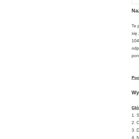
Na
Te 
się
104
odp
por
Pod
Wy
Gł
1. 
2. 
3. 
4. 