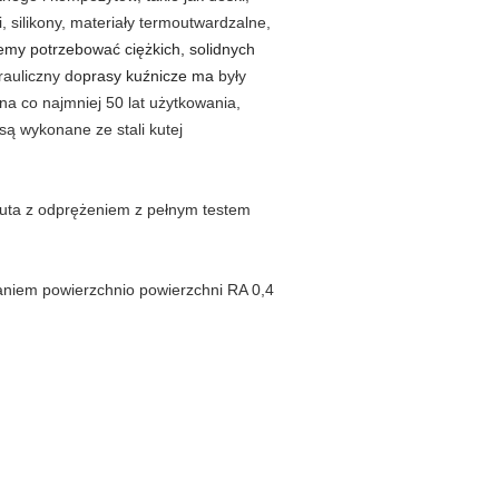
, silikony, materiały termoutwardzalne,
iemy potrzebować ciężkich, solidnych
rauliczny do
prasy kuźnicze ma
były
a co najmniej 50 lat użytkowania,
są wykonane ze stali kutej
kuta z odprężeniem z pełnym testem
aniem powierzchni
o powierzchni RA 0,4