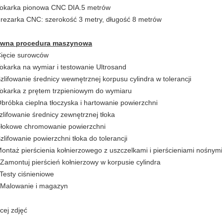
Tokarka pionowa CNC DIA.5 metrów
Frezarka CNC: szerokość 3 metry, długość 8 metrów
ówna procedura maszynowa
Cięcie surowców
Tokarka na wymiar i testowanie Ultrosand
Szlifowanie średnicy wewnętrznej korpusu cylindra w tolerancji
Tokarka z prętem trzpieniowym do wymiaru
Obróbka cieplna tłoczyska i hartowanie powierzchni
szlifowanie średnicy zewnętrznej tłoka
Tłokowe chromowanie powierzchni
Szlifowanie powierzchni tłoka do tolerancji
Montaż pierścienia kołnierzowego z uszczelkami i pierścieniami nośnym
 Zamontuj pierścień kołnierzowy w korpusie cylindra
 Testy ciśnieniowe
 Malowanie i magazyn
cej zdjęć