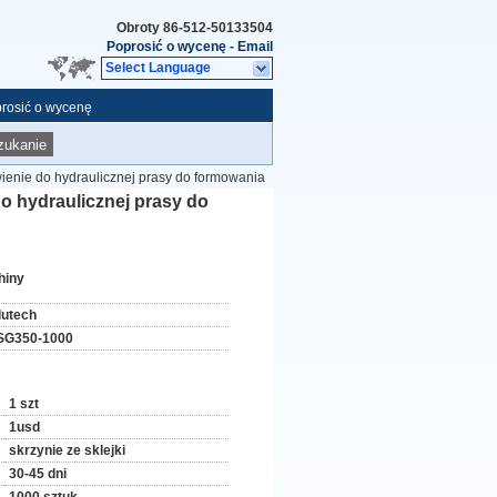
Obroty
86-512-50133504
Poprosić o wycenę
-
Email
Select Language
rosić o wycenę
zukanie
ienie do hydraulicznej prasy do formowania
o hydraulicznej prasy do
hiny
lutech
SG350-1000
1 szt
1usd
skrzynie ze sklejki
30-45 dni