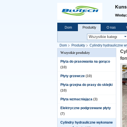
Kunsh
Wiodąc
Dom
Produkty
O nas
Dom
Produkty
Cylindry hydrauliczne 
tłocznego
Cy
Wszystkie produkty
fo
Płyta do prasowania na gorąco
(10)
Płyty grzewcze
(10)
Płyta grzejna do prasy do sklejki
(10)
Płyta wzmacniająca
(3)
Elektryczne podgrzewane płyty
(7)
Cylindry hydrauliczne wykonane