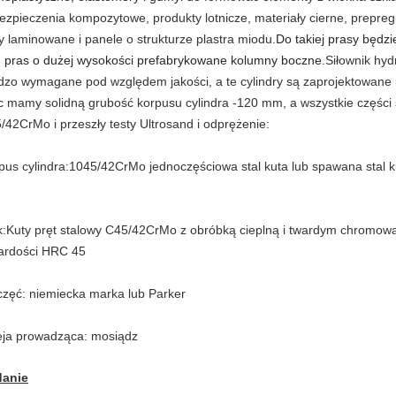
ezpieczenia kompozytowe, produkty lotnicze, materiały cierne, prepregi
ty laminowane i panele o strukturze plastra miodu.
Do takiej prasy będz
 pras o dużej wysokości
prefabrykowane kolumny boczne.
Siłownik hyd
dzo wymagane pod względem jakości, a te cylindry są zaprojektowane n
c mamy solidną grubość korpusu cylindra -120 mm, a wszystkie części 
/42CrMo i przeszły testy Ultrosand i odprężenie:
pus cylindra:
1045/42CrMo jednoczęściowa stal kuta lub spawana stal 
k:
Kuty pręt stalowy C45/42CrMo z obróbką cieplną i twardym chromow
wardości HRC 45
częć: niemiecka marka lub Parker
eja prowadząca: mosiądz
anie