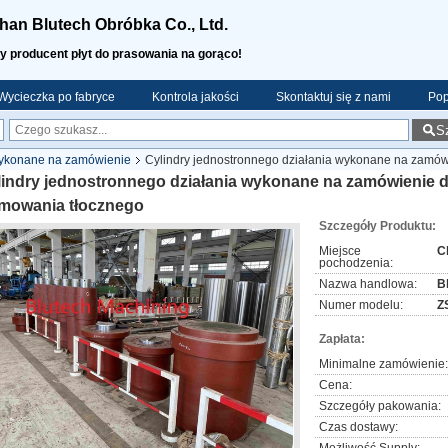
an Blutech Obróbka Co., Ltd.
y producent płyt do prasowania na gorąco!
Wycieczka po fabryce
Kontrola jakości
Skontaktuj się z nami
Pop
S
wykonane na zamówienie
Cylindry jednostronnego działania wykonane na zamów
lindry jednostronnego działania wykonane na zamówienie d
rmowania tłocznego
Szczegóły Produktu:
Miejsce
C
pochodzenia:
Nazwa handlowa:
B
Numer modelu:
Z
Zapłata:
Minimalne zamówienie:
Cena:
Szczegóły pakowania:
Czas dostawy: