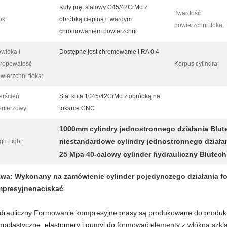
Kuty pręt stalowy C45/42CrMo z
Twardość
ok:
obróbką cieplną i twardym
powierzchni tłoka:
chromowaniem powierzchni
włoka i
Dostępne jest chromowanie i RA 0,4
ropowatość
Korpus cylindra:
wierzchni tłoka:
erścień
Stal kuta 1045/42CrMo z obróbką na
łnierzowy:
tokarce CNC
1000mm cylindry jednostronnego działania Blut
niestandardowe cylindry jednostronnego działa
gh Light:
25 Mpa 40-calowy cylinder hydrauliczny Blutech
wa: Wykonany na zamówienie cylinder pojedynczego działania f
presyjne
naciskać
drauliczny
Formowanie kompresyjne
prasy są produkowane do produkc
moplastyczne, elastomery i gumy
i do
formować elementy z włókna szkla