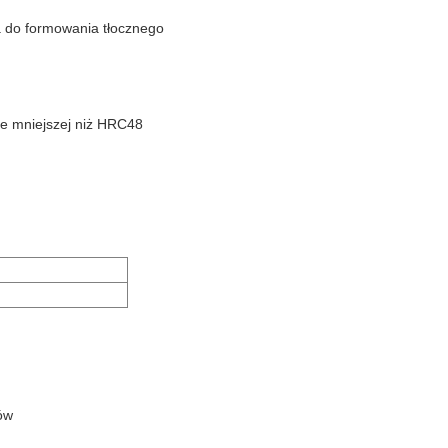
a do formowania tłocznego
ie mniejszej niż HRC48
ów