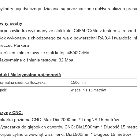
cylindry pojedynczego działania są przeznaczone do
Hydrauliczna pras
ówny
cechy
korpus cylindra wykonany ze stali kutej C45/42CrMo z testem Ultrosand
Tłok wykonany z chłodzonego żeliwa o powierzchni RA 0,4 i twardości n
Pieczęć Parkera
Pierścień kołnierzowy ze stali kutej c45/42CrMo
Maksymalne ciśnienie testowe: 32 Mpa
dukt
Maksymalna pojemność
symalna średnica tłoczyska
1500mm
gość
więcej niż 15 metrów
szyny CNC:
Tokarka pozioma CNC: Max Dia 2000mm * Leng
NS
15 metrów
Wytaczarka do głębokich otworów CNC: Dia1500mm * Długość 15 metr
Korpus cylindra wewnątrz szlifierki: Dia1500mm * Długość 15 metrów