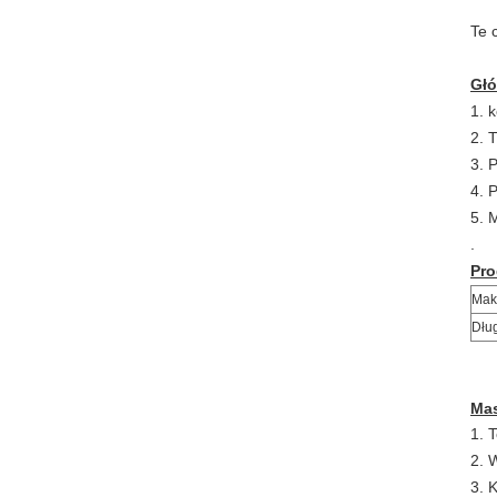
Te 
Gł
1. 
2. 
3. 
4. 
5. 
.
Pro
Mak
Dłu
Ma
1. 
2. 
3. 