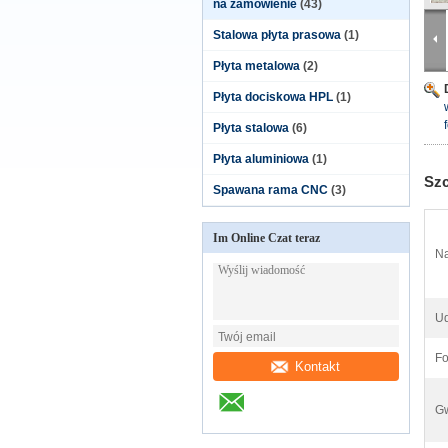
na zamówienie
(43)
Stalowa płyta prasowa
(1)
Płyta metalowa
(2)
Płyta dociskowa HPL
(1)
Płyta stalowa
(6)
Płyta aluminiowa
(1)
Szc
Spawana rama CNC
(3)
Im Online Czat teraz
Na
Ud
Fo
Kontakt
Gw