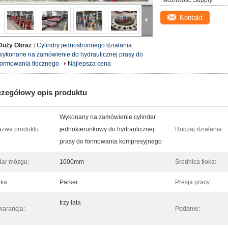
Możliwość Supply:
Kontakt
Duży Obraz :
Cylindry jednostronnego działania
wykonane na zamówienie do hydraulicznej prasy do
formowania tłocznego
Najlepsza cena
zegółowy opis produktu
Wykonany na zamówienie cylinder
zwa produktu:
jednokierunkowy do hydraulicznej
Rodzaj działania:
prasy do formowania kompresyjnego
ar mózgu:
1000mm
Średnica tłoka:
ka:
Parker
Presja pracy:
trzy lata
arancja:
Podanie: