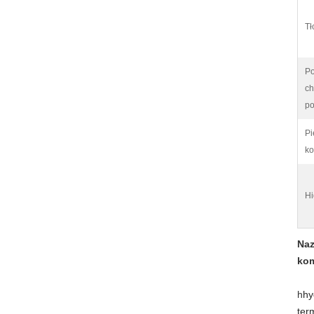
Tł
Po
ch
po
Pi
ko
Hi
Naz
kom
h
hy
ter