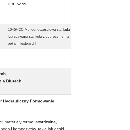
HRC-52-55
1045/42CrMo jednoczęściowa stal kuta
lub spawana stal kuta z odprężeniem z
pełnym testem UT
ech
,
nia Blutech
,
o
r Hydrauliczny
Formowanie
ji
materiały termoutwardzalne,
nego i kompozytów, takie jak deski,