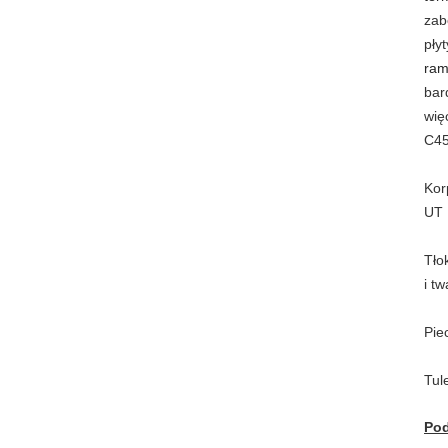
zab
pły
ram
bar
wię
C45
Kor
UT
Tło
i t
Pie
Tul
Pod