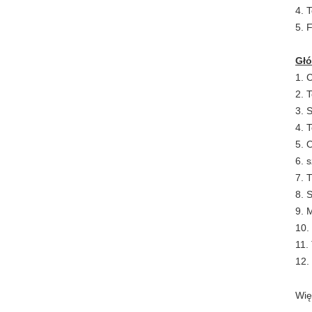
4. 
5. 
Gł
1. 
2. 
3. 
4. 
5. 
6. 
7. 
8. 
9. 
10.
11.
12.
Wię