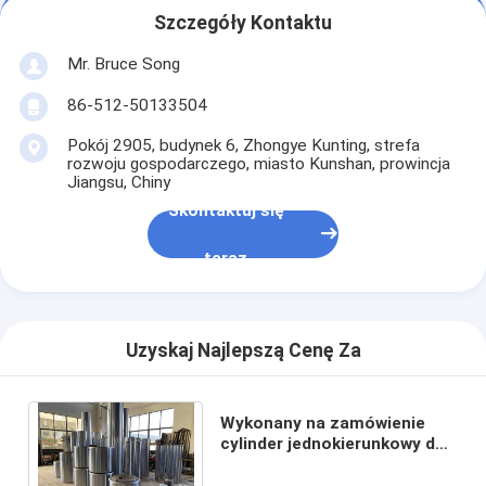
Szczegóły Kontaktu
Mr. Bruce Song
86-512-50133504
Pokój 2905, budynek 6, Zhongye Kunting, strefa
rozwoju gospodarczego, miasto Kunshan, prowincja
Jiangsu, Chiny
Skontaktuj się
teraz
Uzyskaj Najlepszą Cenę Za
Wykonany na zamówienie
cylinder jednokierunkowy do
hydraulicznych pras do
cegieł ogniotrwałych