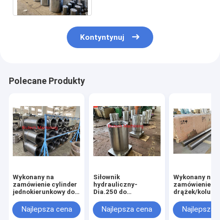
Kontyntynuj
Polecane Produkty
Wykonany na
Siłownik
Wykonany na
zamówienie cylinder
hydrauliczny-
zamówienie
jednokierunkowy do
Dia.250 do
drążek/kolumn
hydraulicznej prasy
podawania forniru
pras 4-kolum
do laminowania kart
przez gorącą prasę
Najlepsza cena
Najlepsza cena
Najlepsza 
kredytowych
do laminowania