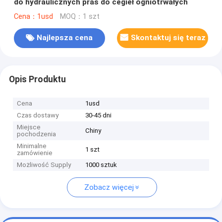
do hydraulicznych pras do cegieł ogniotrwałych
Cena：1usd
MOQ：1 szt
Najlepsza cena
Skontaktuj się teraz
Opis Produktu
Cena
1usd
Czas dostawy
30-45 dni
Miejsce
Chiny
pochodzenia
Minimalne
1 szt
zamówienie
Możliwość Supply
1000 sztuk
Zobacz więcej