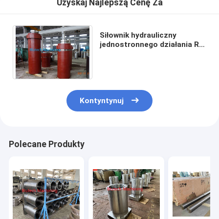
Uzyskaj Najlepszą Cenę Za
Siłownik hydrauliczny
jednostronnego działania RA
0,4 do łączenia teflonowych
taśm przenośnikowych
Kontyntynuj
Polecane Produkty