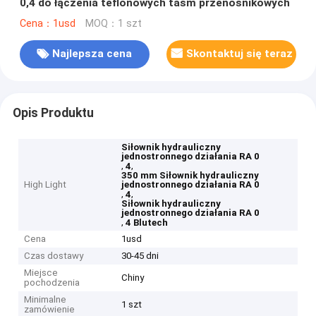
0,4 do łączenia teflonowych taśm przenośnikowych
Cena：1usd
MOQ：1 szt
Najlepsza cena
Skontaktuj się teraz
Opis Produktu
Siłownik hydrauliczny
jednostronnego działania RA 0
,
,
4
350 mm Siłownik hydrauliczny
High Light
jednostronnego działania RA 0
,
,
4
Siłownik hydrauliczny
jednostronnego działania RA 0
,
4 Blutech
Cena
1usd
Czas dostawy
30-45 dni
Miejsce
Chiny
pochodzenia
Minimalne
1 szt
zamówienie