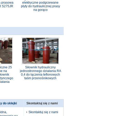
a prasowa
elektryczne podgrzewane
R S275JR
płyty do hydraulicznej prasy
na gorąco
liczne 25
Siłownik hydrauliczny
ne na
jednostronnego działania RA
łownik
0,4 do łączenia teflonowych
edynczego
taśm przenośnikowych
iałania
y do sklejki
Skontaktuj się z nami
idna,
Skontaktuj się z nami