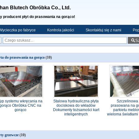
an Blutech Obróbka Co., Ltd.
y producent płyt do prasowania na gorąco!
Wycieczka po fabryce
Kontrola jakości
Skontaktuj się z nami
Pop
S
yta do prasowania na gorąco
(10)
Typ systemu wkręcania na
Stalowa hydrauliczna płyta
Szczelinowa 
gorąco Obróbka CNC na
dociskowa do wkładów
prasowana na g
gorąco
Dokumenty tożsamości kart
parkietu mebl
inteligentnych
wieloma światłami
yty grzewcze
(10)