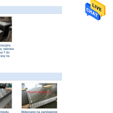
yzacyjny
a, stalowa
wa T do
rasy na
 miodu
Wykonane na zamówienie