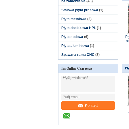
na zamówienie
(43)
Stalowa płyta prasowa
(1)
Płyta metalowa
(2)
Płyta dociskowa HPL
(1)
Płyta stalowa
(6)
Pł
n
Płyta aluminiowa
(1)
Spawana rama CNC
(3)
Pł
Im Online Czat teraz
Kontakt