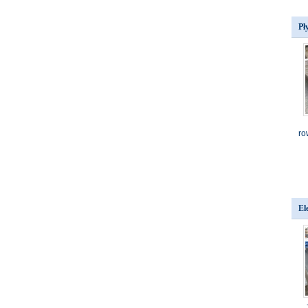
Pł
ro
El