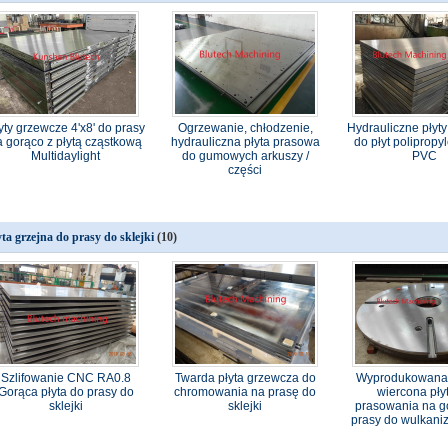
yty grzewcze 4'x8' do prasy
Ogrzewanie, chłodzenie,
Hydrauliczne płyt
a gorąco z płytą cząstkową
hydrauliczna płyta prasowa
do płyt poliprop
Multidaylight
do gumowych arkuszy /
PVC
części
yta grzejna do prasy do sklejki
(10)
Szlifowanie CNC RA0.8
Twarda płyta grzewcza do
Wyprodukowana 
Gorąca płyta do prasy do
chromowania na prasę do
wiercona pły
sklejki
sklejki
prasowania na g
prasy do wulkaniz