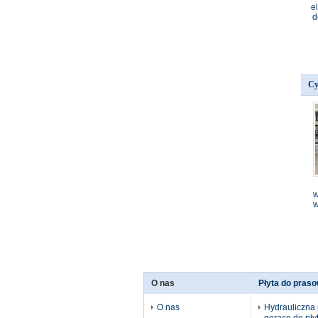
e
d
Cy
w
w
O nas
Płyta do pras
O nas
Hydrauliczna 