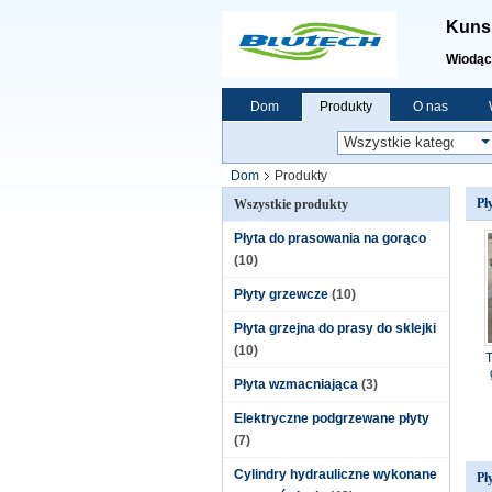
Kunsh
Wiodąc
Dom
Produkty
O nas
Dom
Produkty
Pł
Wszystkie produkty
Płyta do prasowania na gorąco
(10)
Płyty grzewcze
(10)
Płyta grzejna do prasy do sklejki
(10)
Płyta wzmacniająca
(3)
Elektryczne podgrzewane płyty
(7)
Cylindry hydrauliczne wykonane
Pł