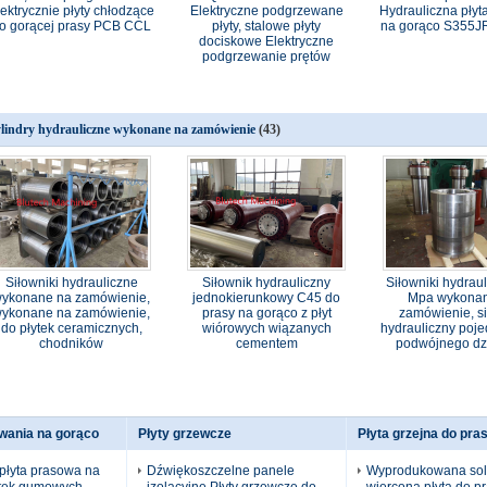
lektrycznie płyty chłodzące
Elektryczne podgrzewane
Hydrauliczna płyt
o gorącej prasy PCB CCL
płyty, stalowe płyty
na gorąco S355J
dociskowe Elektryczne
podgrzewanie prętów
lindry hydrauliczne wykonane na zamówienie
(43)
Siłowniki hydrauliczne
Siłownik hydrauliczny
Siłowniki hydrau
ykonane na zamówienie,
jednokierunkowy C45 do
Mpa wykona
ykonane na zamówienie,
prasy na gorąco z płyt
zamówienie, si
do płytek ceramicznych,
wiórowych wiązanych
hydrauliczny poj
chodników
cementem
podwójnego dz
owania na gorąco
Płyty grzewcze
Płyta grzejna do pras
płyta prasowa na
Dźwiękoszczelne panele
Wyprodukowana sol