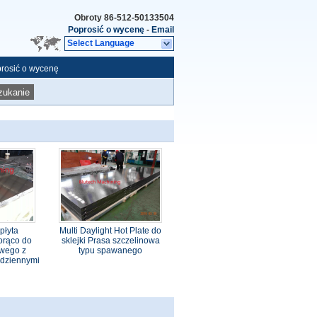
Obroty
86-512-50133504
Poprosić o wycenę
-
Email
Select Language
rosić o wycenę
zukanie
płyta
Multi Daylight Hot Plate do
orąco do
sklejki Prasa szczelinowa
owego z
typu spawanego
 dziennymi