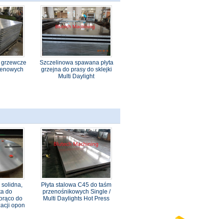
y grzewcze
Szczelinowa spawana płyta
ylenowych
grzejna do prasy do sklejki
Multi Daylight
solidna,
Płyta stalowa C45 do taśm
ta do
przenośnikowych Single /
orąco do
Multi Daylights Hot Press
acji opon