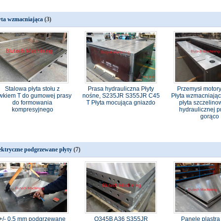
yta wzmacniająca
(3)
Stalowa płyta stołu z
Prasa hydrauliczna Płyty
Przemysł motor
wkiem T do gumowej prasy
nośne, S235JR S355JR C45
Płyta wzmacniając
do formowania
T Płyta mocująca gniazdo
płyta szczelino
kompresyjnego
hydraulicznej p
gorąco
ektryczne podgrzewane płyty
(7)
+/- 0,5 mm podgrzewane
Q345B A36 S355JR
Panele plastra